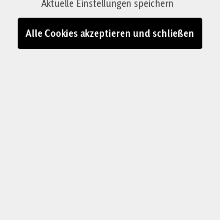
Aktuelle Einstellungen speichern
03.05.2026 - 08:02
Alle Cookies akzeptieren und schließen
Erstkommunion: Kein Glück ohne Wahrheit
© IMAGO / Funke Foto Services / Guido Rodheudt / Corrigenda-
Montage
rstkommunionzeit. In der