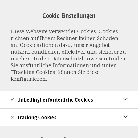
Direkt
zum
Cookie-Einstellungen
Inhalt
Diese Webseite verwendet Cookies. Cookies
KOLUMNE „MILD BIS RAUCHIG“
richten auf Ihrem Rechner keinen Schaden
Glücksbetrug
an. Cookies dienen dazu, unser Angebot
nutzerfreundlicher, effektiver und sicherer zu
machen. In den
Datenschutzhinweisen
finden
Es ist Erstkommunionzeit. Und unser Kolumnist
Sie ausführliche Informationen und unter
"Tracking Cookies" können Sie diese
erlebt einen gravierenden Substanzverlust im
konfigurieren.
Tal der theologisch Ahnungslosen. Statt um die
Erlösung und die Auferstehung des
Unbedingt erforderliche Cookies
menschgewordenen Gottes geht es um ein
diffuses, subjektives Glücklichsein. Kein wahres
Tracking Cookies
Glück ohne Wahrheit.
Von Guido Rodheudt