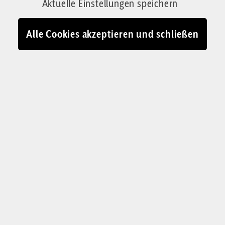
Aktuelle Einstellungen speichern
Alle Cookies akzeptieren und schließen
Michael K. Hageböck
, Jahrgang 1969,
glücklicher Ehemann und dankbarer
Vater von sieben Homeschool-Kindern,
Brettspieler und Schwarzgurtträger,
Vorsitzender von „Summorum
Pontificum Freiburg e. V.“, Frühaufsteher
und Abendländer, war jahrelang
Schulleiter und ist jetzt als Publizist und
Lehrer tätig.