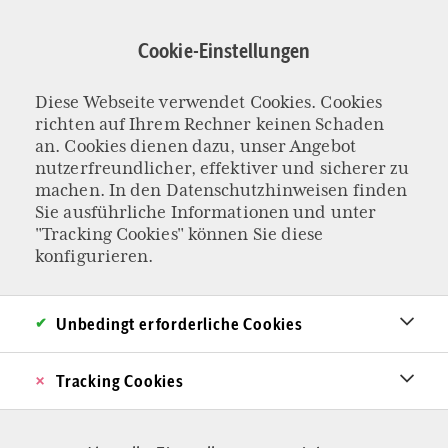
Direkt
zum
Cookie-Einstellungen
Inhalt
Diese Webseite verwendet Cookies. Cookies
FAMILIENKOLUMNE „EIN BISSCHEN BESSER“
richten auf Ihrem Rechner keinen Schaden
Vergesst
an. Cookies dienen dazu, unser Angebot
nutzerfreundlicher, effektiver und sicherer zu
machen. In den
Datenschutzhinweisen
finden
Kochsendungen
Sie ausführliche Informationen und unter
"Tracking Cookies" können Sie diese
Das Essen und die Liebe haben viel gemeinsam:
konfigurieren.
Beides lässt sich nicht streamen, sondern nur
herzhaft anpacken.
Unbedingt erforderliche Cookies
Von Judith Wagner & Oliver Stock
Tracking Cookies
10.07.2023 - 12:37