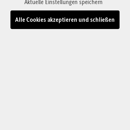
Aktuelle Einstellungen speichern
Alle Cookies akzeptieren und schließen
Wozu noch in ein Restaurant gehen? Zu Hause kann man seine ganz
persönliche „Eatery“ gestalten
© Judith Wagner Fotografie
N
etflix ist irre. Dort filmen sie jetzt
nicht die Realität ab, sondern
lassen ihre Filme Realität werden.