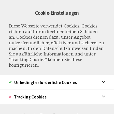
Direkt
zum
Cookie-Einstellungen
Inhalt
Diese Webseite verwendet Cookies. Cookies
KOLUMNE „MILD BIS RAUCHIG“
richten auf Ihrem Rechner keinen Schaden
Heilige Familie(n)
an. Cookies dienen dazu, unser Angebot
nutzerfreundlicher, effektiver und sicherer zu
machen. In den
Datenschutzhinweisen
finden
Jesus, Maria und Josef werden als die Heilige
Sie ausführliche Informationen und unter
"Tracking Cookies" können Sie diese
Familie bezeichnet – doch auch unsere Familien
konfigurieren.
können zu „heiligen Familien“ werden. Eine
Anleitung.
Unbedingt erforderliche Cookies
Von Guido Rodheudt
14.01.2024 - 10:17
Tracking Cookies