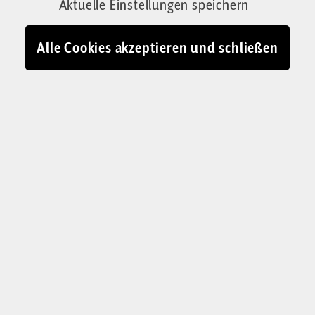
Aktuelle Einstellungen speichern
Alle Cookies akzeptieren und schließen
Die Familie ist der Ort der Menschwerdung – nicht nur bei Jesus,
Maria und Josef
© IMAGO / Hans Lucas
I
n den meisten Kirchen lässt man sich
Zeit mit dem Abbau der Krippe. Zu
viel Arbeit steckt darin, als dass man sie
mit dem Ende der erneuerten