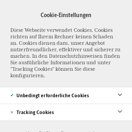
Direkt
zum
Cookie-Einstellungen
Inhalt
Diese Webseite verwendet Cookies. Cookies
MORDANSCHLAG AUF ISLAMKRITIKER STÜRZENBERGER
richten auf Ihrem Rechner keinen Schaden
Weg mit den
an. Cookies dienen dazu, unser Angebot
nutzerfreundlicher, effektiver und sicherer zu
machen. In den
Datenschutzhinweisen
finden
Messermännern!
Sie ausführliche Informationen und unter
"Tracking Cookies" können Sie diese
Der Islamkritiker Michael Stürzenberger ist in
konfigurieren.
Mannheim bei einem Mordanschlag schwer
verletzt worden. Die Berichterstattung verläuft
Unbedingt erforderliche Cookies
mit angezogener Handbremse, ganz anders als
Tracking Cookies
bei den Grölern von Sylt. An die Politik habe ich
eine Forderung.