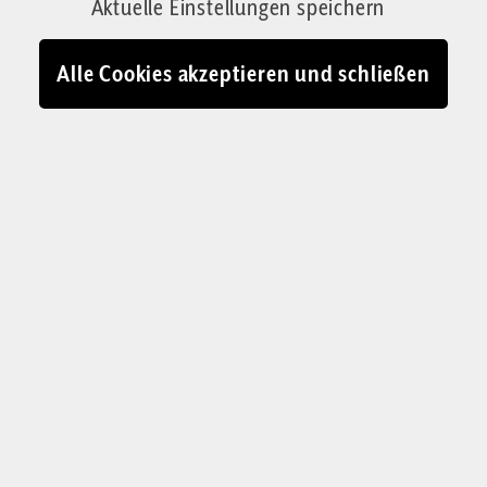
Von Kristian Beara
Aktuelle Einstellungen speichern
31.05.2024 - 19:10
Alle Cookies akzeptieren und schließen
Messermann von Mannheim sticht bei Kundgebung von
Islamkritiker Michael Stürzenberger auf Polizist ein
© youtube.com/@augenauf-tour