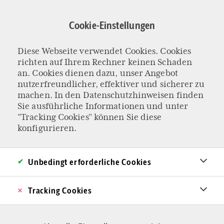
Direkt
zum
Cookie-Einstellungen
Inhalt
Diese Webseite verwendet Cookies. Cookies
DIE POLITIK HAT DAS VERTRAUEN VERLOREN
richten auf Ihrem Rechner keinen Schaden
Nicht nur die
an. Cookies dienen dazu, unser Angebot
nutzerfreundlicher, effektiver und sicherer zu
machen. In den
Datenschutzhinweisen
finden
Bauern haben es
Sie ausführliche Informationen und unter
"Tracking Cookies" können Sie diese
satt
konfigurieren.
Der Ampel-Beschluss zu Steuererhöhungen für
Unbedingt erforderliche Cookies
die Landwirtschaft hat große Wellen
geschlagen. Aber die Bauernproteste sind
Tracking Cookies
längst mehr als die einer marginalisierten
Gruppe. Sie dokumentieren das in weiten Teilen