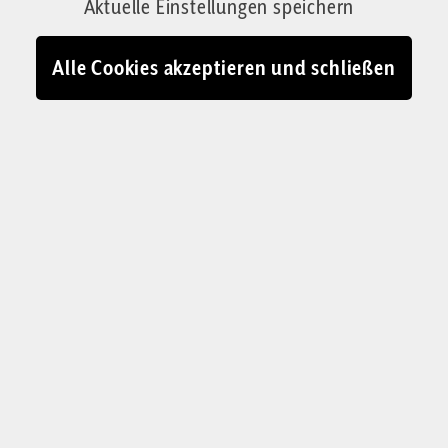
Aktuelle Einstellungen speichern
der Bürgerschaft verlorene Vertrauen in die
Politik. Eine Einordnung
Alle Cookies akzeptieren und schließen
Von Frank Lübberding
12.01.2024 - 17:54