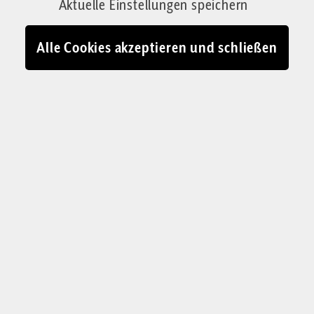
Aktuelle Einstellungen speichern
Alle Cookies akzeptieren und schließen
KOLUMNE „EIN BISSCHEN BESSER“
Ich habe einen
schlechten Tag
Auch wenn es keiner hören will: Natürlich
scheint bei uns nicht jeden Tag die Sonne. Aber
auch die trüben Stunden gehen vorüber, was
dann etwa so abläuft wie hier augenzwinkernd
aufgezeichnet.
Judith Wagner & Oliver Stock