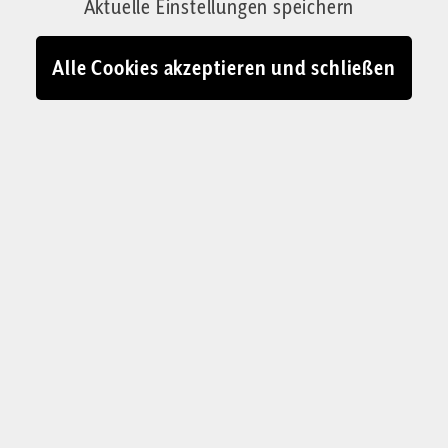
Aktuelle Einstellungen speichern
Alle Cookies akzeptieren und schließen
GERD-KLAUS KALTENBRUNNER
Begeistert von den
Leistungen unserer
Kultur
Essays über das Abendland aus dem Nachlass
von Gerd-Klaus Kaltenbrunner liegen jetzt
erstmals in einem Band gesammelt vor. Darin
geht es um nichts weniger als unser
Herkommen, unsere Bestimmung und Zukunft.
Eine Buchvorstellung, die den Horizont öffnet.