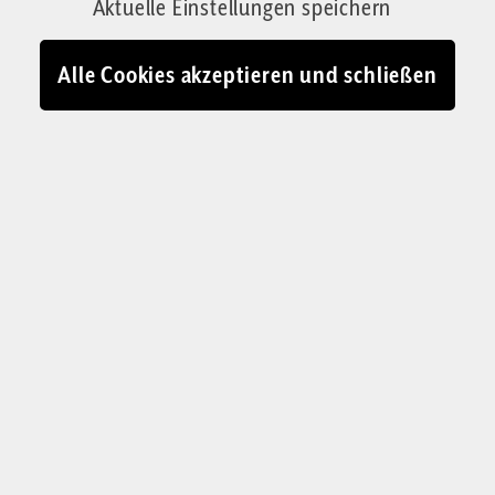
Aktuelle Einstellungen speichern
Alle Cookies akzeptieren und schließen
HOCHSCHULE FÜR PHILOSOPHIE CANCELT
OSTRITSCH
Dann sagt eine
Studentin: „Wir können
Sie beruhigen:
Erschießen werden wir
ihn nicht“
Die Münchner Jesuiten-Hochschule für
Philosophie lädt auf Druck einer linksradikalen
Gruppierung den Philosophen Sebastian