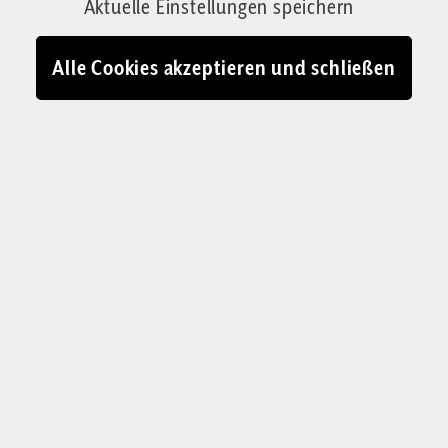
Aktuelle Einstellungen speichern
Alle Cookies akzeptieren und schließen
INTERVIEW MIT JAKOB SCHIRRMACHER
„Meinungsfreiheit stirbt
nicht am Verbot, sie
verdorrt im Klima der
Selbstzensur“
Eine Zensur findet nicht statt, steht im
Grundgesetz. Stimmt nicht ganz, sagt Jakob
Schirrmacher im Corrigenda-Interview. Die
Regierungen haben ein Ökosystem der
Mikrozensur geschaffen, das sich nicht wie ein
Verbot anfühlt, aber wie eines wirkt. Ein neuer