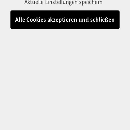
Aktuelle Einstellungen speichern
Alle Cookies akzeptieren und schließen
GUTES STREITEN LERNEN
Streit ist nicht gleich
Streit
Ständig kochen Debatten hoch, die Gemüter
sind erhitzt. Nicht selten hinterlassen Konflikte
verbrannte Erde. Streit per se ist jedoch nichts,
was es zu vermeiden gilt. Stattdessen geht es
darum, nicht in etablierte Muster zu verfallen,
wenn es knallt.
Sylvie-Sophie Schindler