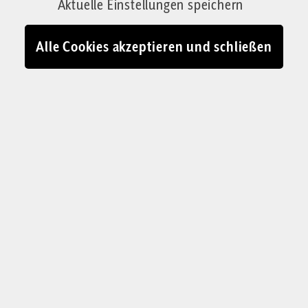
Aktuelle Einstellungen speichern
Alle Cookies akzeptieren und schließen
Frühsommertag im Straßencafé einer italienischen Riesenstadt:
Unsere Kolumnisten denken sich Lebensläufe für die
vorüberziehenden Menschen aus
© Judith Wagner Fotografie
E
in altes Paar zieht vorüber. Er hat
das schneeweiße, lange Haar