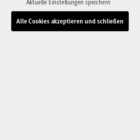
Aktuelle Einstellungen speichern
Alle Cookies akzeptieren und schließen
Dr. Harald Michel
, 1955 in Sachsen
geboren, studierte Soziologie an der
Humboldt-Universität zu Berlin. Er
promovierte zur Bevölkerungsgeschichte
Deutschlands von 1816 bis 1933. Im Jahr
1992 gründete er das Institut für
Angewandte Demografie (IFAD) und ist
seitdem dessen Leiter. Er war Mitglied in
mehreren Expertenkommissionen in
verschiedenen Ländern. Seit 1993 hält er
die Vorlesungsreihe „Wirtschafts- und