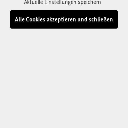
Aktuelle Einstellungen speichern
Alle Cookies akzeptieren und schließen
Dr. Maria Honsig
, Jahrgang 1960, ist
Juristin, Mediatorin und Katechetin. Die
dreifache Mutter und inzwischen
neunfache Großmutter absolvierte den
zweijährigen Studiengang
Theologie des
Leibes
an der Phil.-Theol. Hochschule
Benedikt XVI. Heiligenkreuz. Sie arbeitet
ehrenamtlich bei Radio Maria Österreich
mit.