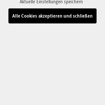
Aktuelle Einstellungen speichern
Alle Cookies akzeptieren und schließen
Ralf Schuler
, Jahrgang 1965, war bis
Oktober 2022 Leiter der
Parlamentsredaktion von
Bild
und
begleitete in den zurückliegenden Jahren
u. a. Kanzlerin a. D. Angela Merkel. Jetzt
arbeitet er als Politikchef bei der Vius SE
und betreibt auf Youtube den Interview-
Kanal „Schuler! Fragen, was ist“. Er
schrieb unter anderem
„Generation
Gleichschritt“
sowie das zuletzt
erschienene Buch „Der Siegeszug der