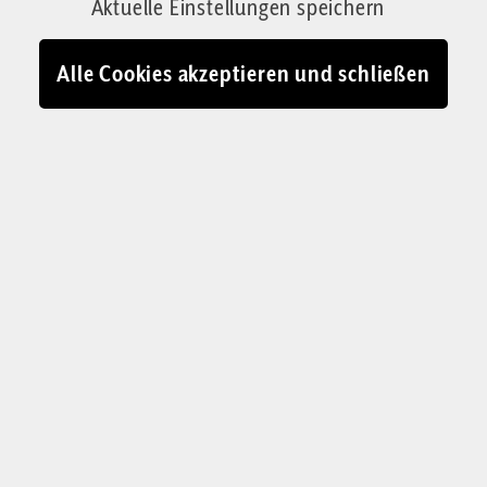
Aktuelle Einstellungen speichern
Alle Cookies akzeptieren und schließen
Prof. Dr. Tim Drygala
ist seit 2002
Inhaber des Lehrstuhls für Bürgerliches
Recht, Handels-, Gesellschafts- und
Wirtschaftsrecht an der Universität
Leipzig. Er
studierte seit 1982
Rechtswissenschaften in Gießen. Nach
dem Ersten Staatsexamen, Promotion
und Zweitem Staatsexamen 1992 war er
akademischer Assistent an der
Universität Bonn
und habilitierte sich
dort 1999.