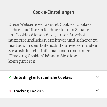
Direkt
zum
Cookie-Einstellungen
Inhalt
Diese Webseite verwendet Cookies. Cookies
DER WERT DES LESENS
richten auf Ihrem Rechner keinen Schaden
Ein Königreich für
an. Cookies dienen dazu, unser Angebot
nutzerfreundlicher, effektiver und sicherer zu
machen. In den
Datenschutzhinweisen
finden
ein Buch
Sie ausführliche Informationen und unter
"Tracking Cookies" können Sie diese
Die Lesekompetenz von Kindern hat signifikant
konfigurieren.
abgenommen. Kein Wunder, denn das Vorlesen
in Familien geht verloren. Dabei können Kinder
Unbedingt erforderliche Cookies
viel von Momo, Pippi und Huckleberry Finn
Tracking Cookies
lernen. Ein Plädoyer für das Vorlesen.
Von Simone Fischer