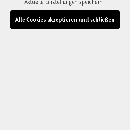
Aktuelle Einstellungen speichern
27.02.2023 - 14:28
Alle Cookies akzeptieren und schließen
Wenn Eltern ihren Kindern vorlesen, können auch sie wieder in die
Welt der altbekannten Helden wie Bastian Balthasar Bux oder Pippi
Langstrumpf eintauchen
© IMAGO / stockillustrations