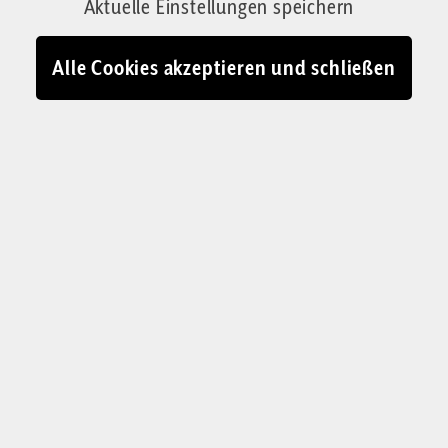
Aktuelle Einstellungen speichern
Zeitgeistanalysen werden Bestand haben.
Von Josef Jung
Alle Cookies akzeptieren und schließen
31.12.2022 - 12:30
Papst Benedikt XVI. 2012: Der theologische Schwerpunkt während
seines Pontifikats lag auf der Versöhnung von Tradition und