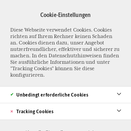
Direkt
zum
Cookie-Einstellungen
Inhalt
Diese Webseite verwendet Cookies. Cookies
NACHRUF AUF BENEDIKT XVI.
richten auf Ihrem Rechner keinen Schaden
Ein Patriarch, ein
an. Cookies dienen dazu, unser Angebot
nutzerfreundlicher, effektiver und sicherer zu
machen. In den
Datenschutzhinweisen
finden
Frommer, ein
Sie ausführliche Informationen und unter
"Tracking Cookies" können Sie diese
Versöhner
konfigurieren.
Er repräsentierte zwei Jahrtausende
Unbedingt erforderliche Cookies
abendländischer Frömmigkeit: Benedikt XVI.
polarisierte. Progressive bekämpften ihn,
Tracking Cookies
Konservative verehrten ihn. Jetzt ist „Professor
Papst“ verstorben. Vor allem seine