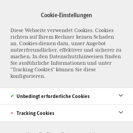
Direkt
zum
Cookie-Einstellungen
Inhalt
Diese Webseite verwendet Cookies. Cookies
KLASSISCHE FORM DES RÖMISCHEN RITUS
richten auf Ihrem Rechner keinen Schaden
Ein zeitloser Schatz
an. Cookies dienen dazu, unser Angebot
nutzerfreundlicher, effektiver und sicherer zu
machen. In den
Datenschutzhinweisen
finden
der Kirche
Sie ausführliche Informationen und unter
"Tracking Cookies" können Sie diese
Besonders junge Gläubige entdecken die
konfigurieren.
überlieferte Form des römisch-katholischen
Ritus als einen Ort der geistlichen Tiefe und der
Unbedingt erforderliche Cookies
Gottesbegegnung. In unserer Zeit der
Tracking Cookies
beschleunigten Veränderungen wird diese
Messe zu einem besonderen Ruhepol.