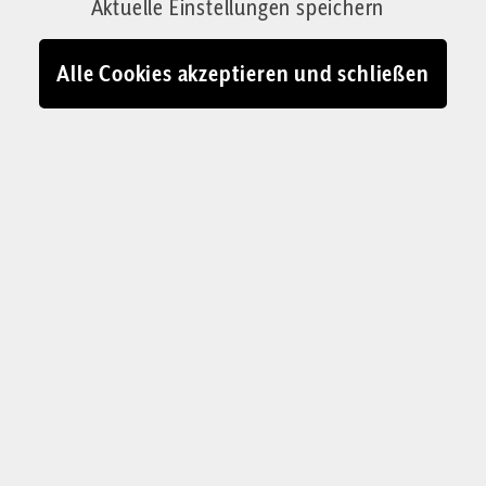
Von Markus Buchmaier
Aktuelle Einstellungen speichern
02.09.2025 - 17:29
Alle Cookies akzeptieren und schließen
Überlieferte Form der hl. Messe: Die sakrale Architektur, die
liturgischen Gewänder, die Gebetsrichtung dienen nicht einem
ästhetischen Selbstzweck, sondern der Verherrlichung Gottes
© Buchmaier