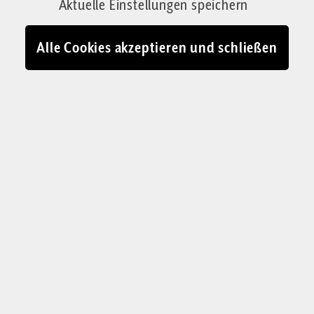
Schöpfergeist. Ein Neujahrseditorial
Aktuelle Einstellungen speichern
Von Lukas Steinwandter
Alle Cookies akzeptieren und schließen
01.01.2026 - 06:01
Geist der Kindschaft: Ohne Zögern, ohne Zweifel, einfach mal
machen
© IMAGO / Westend61