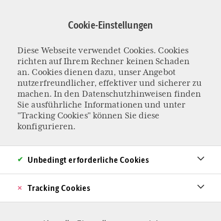
Direkt
zum
Cookie-Einstellungen
Inhalt
Diese Webseite verwendet Cookies. Cookies
AUFRUF FÜR 2026
richten auf Ihrem Rechner keinen Schaden
Einfach mal
an. Cookies dienen dazu, unser Angebot
nutzerfreundlicher, effektiver und sicherer zu
machen. In den
Datenschutzhinweisen
finden
machen
Sie ausführliche Informationen und unter
"Tracking Cookies" können Sie diese
Es herrscht eine miese, lähmende Stimmung,
konfigurieren.
aus der nur Destruktives erwächst. Wie man
sich zur aktuellen Krise verhält, ist eine zentrale
Unbedingt erforderliche Cookies
Frage. Pessimismus und Defätismus sind die
Tracking Cookies
falsche Antwort. Die richtige liefern uns die
Bibel, Viktor Frankl, Kinder und der europäische