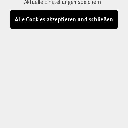
Aktuelle Einstellungen speichern
Alle Cookies akzeptieren und schließen
KOLUMNE „DER SCHWEIZER BLICK“
Bern, das Mekka der
Staatsdiener
Bern ist das politische Zentrum der Schweiz.
Das hat die Stadt träge, satt und pleite gemacht
– und zur Hochburg linker Utopien.
Stefan Millius
Newsletter