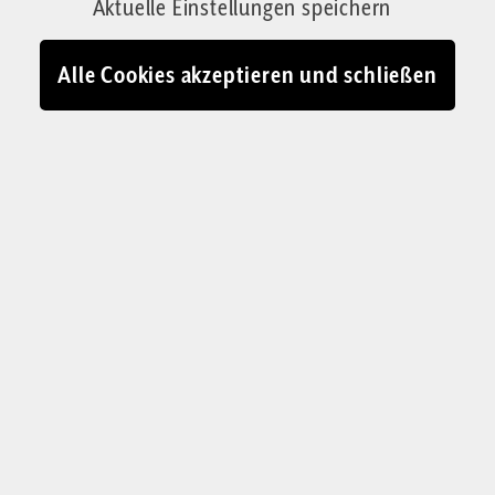
Aktuelle Einstellungen speichern
Alle Cookies akzeptieren und schließen
TAGUNG DER GERTRUD VON LE FORT-GESELLSCHAFT
„Unsere Zeit braucht
schon eine
ausdrückliche
Beschäftigung mit
Hoffnung“
Unter das Leitwort der Hoffnung hatte die
Gertrud von le Fort-Gesellschaft ihre diesjährige
Tagung gestellt. Ein Interview mit der