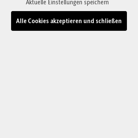
Aktuelle Einstellungen speichern
Alle Cookies akzeptieren und schließen
KOLUMNE „EIN BISSCHEN BESSER“
Unser Töchterchen will
zurück in die
Spatzengruppe.
Vielleicht hat sie recht
Unsere Kolumnisten teilen die Sehnsucht nach
der heilen Welt und die Erfahrung, dass ja wir
es sind, die sie verlassen haben.
Judith Wagner & Oliver Stock