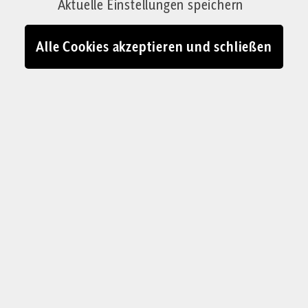
Aktuelle Einstellungen speichern
Alle Cookies akzeptieren und schließen
SCHÖPFUNGSPLAN ODER ZEITGEIST?
„Vielfalt“ als Leitnorm
und Tradition als Störfall
Erstaunliche Töne aus dem deutschen
Episkopat, die man eher bei einem Grünen-
Parteitag vermutet. Der Queerbeauftragte der
Deutschen Bischofskonferenz will nichts
anderes, als die Lehrkontinuität aus Schrift und
Tradition zugunsten eines politischen
Programms zu kappen.
Richard Meusers von Wissmann