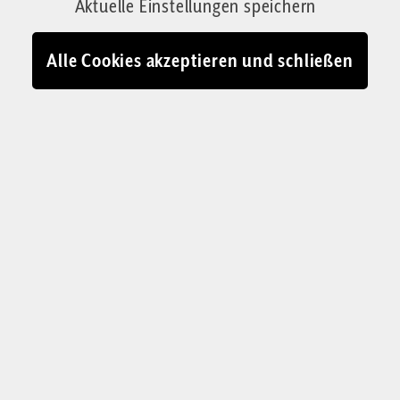
Aktuelle Einstellungen speichern
wie er dargestellt wird?
Von Emanuela Sutter
Alle Cookies akzeptieren und schließen
17.05.2024 - 16:59
Nina (l.) ist zum Islam konvertiert. Sie trägt ein Kopftuch nur, wenn
sie in die Moschee geht, ihren Instagrambeiträgen nach zu urteilen.