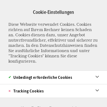
Direkt
zum
Cookie-Einstellungen
Inhalt
Diese Webseite verwendet Cookies. Cookies
ISLAMISCHE INFLUENCERINNEN
richten auf Ihrem Rechner keinen Schaden
Der Instagram-
an. Cookies dienen dazu, unser Angebot
nutzerfreundlicher, effektiver und sicherer zu
machen. In den
Datenschutzhinweisen
finden
Islam auf
Sie ausführliche Informationen und unter
"Tracking Cookies" können Sie diese
Eroberungsfeldzug
konfigurieren.
In den sozialen Medien wächst eine Gruppe
Unbedingt erforderliche Cookies
junger Influencerinnen besonders stark, die den
Islam als ästhetisch ansprechende Lifestyle-
Tracking Cookies
Spiritualität präsentiert. Doch ist dieser
Instagram-taugliche Islam wirklich so harmlos,