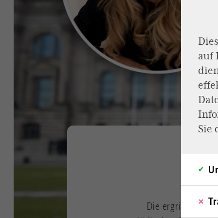
Dies
auf
dien
effe
Dat
Inf
Sie 
Un
Tr
Die ergriffen wi