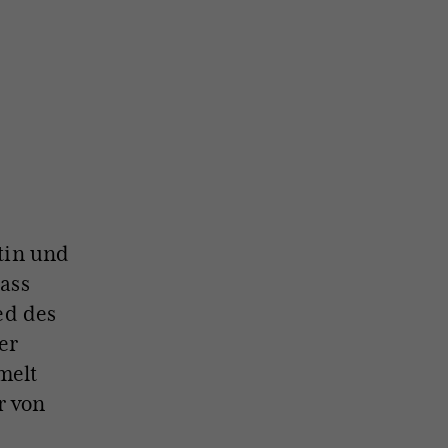
stin und
ass
ed des
er
melt
er von