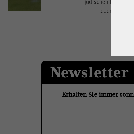
jüdischen Lebens si
lebende aber d
Newsletter
Erhalten Sie immer sonn