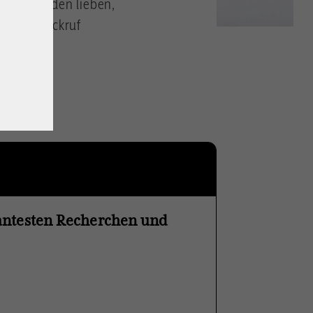
e tote Juden lieben,
en. Ein Weckruf
vantesten Recherchen und