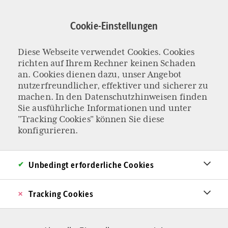
Direkt
zum
Cookie-Einstellungen
Inhalt
Diese Webseite verwendet Cookies. Cookies
DIE ZIVILISATION RETTEN, ABER WELCHE?
richten auf Ihrem Rechner keinen Schaden
Die ungeklärte
an. Cookies dienen dazu, unser Angebot
nutzerfreundlicher, effektiver und sicherer zu
machen. In den
Datenschutzhinweisen
finden
Frage im Denken
Sie ausführliche Informationen und unter
"Tracking Cookies" können Sie diese
des Elon Musk
konfigurieren.
Der Tech-Unternehmer Elon Musk redet im
Unbedingt erforderliche Cookies
Gespräch mit AfD-Chefin Alice Weidel über die
Rettung der Menschheit und Gott. Er sei offen
Tracking Cookies
für die Idee, dass eine Entität das Universum
geschaffen hat. Doch der Knackpunkt ist eine