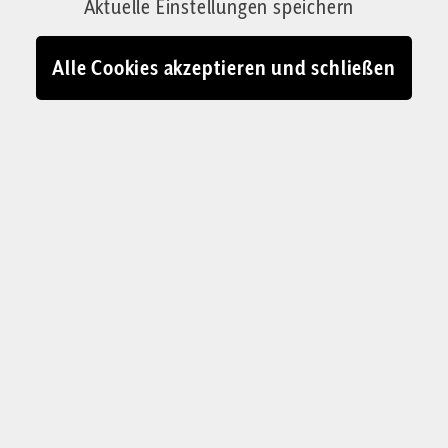
Aktuelle Einstellungen speichern
andere Frage.
Von Gabriele Kuby
Alle Cookies akzeptieren und schließen
14.01.2025 - 16:02
Elon Musk und seine Fragen zu Gott, im Hintergrund das
Universum: Er verschließt sich nicht der Idee, dass es eine Entität