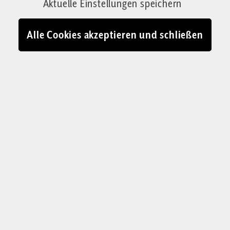
Aktuelle Einstellungen speichern
Dinge: in der Annahme der Herausforderung.
Der Mann muss aus der Durchschnittlichkeit
Alle Cookies akzeptieren und schließen
herausragen, denn die Frau will aufschauen.
Immer noch.
Von Josef Jung
22.01.2024 - 18:12