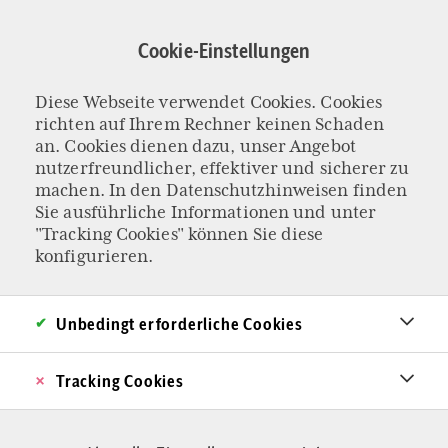
Direkt
zum
Cookie-Einstellungen
Inhalt
Diese Webseite verwendet Cookies. Cookies
DIE KRISE ZWISCHEN DEN GESCHLECHTERN – SEI DU EIN
richten auf Ihrem Rechner keinen Schaden
TEIL DER LÖSUNG!
an. Cookies dienen dazu, unser Angebot
Du kommst nicht
nutzerfreundlicher, effektiver und sicherer zu
machen. In den
Datenschutzhinweisen
finden
Sie ausführliche Informationen und unter
als Mann zur Welt,
"Tracking Cookies" können Sie diese
konfigurieren.
du musst es
werden
Unbedingt erforderliche Cookies
Tracking Cookies
Nur für die „Friend Zone“ zu taugen, obwohl
man mehr will, ist die ultimative Demütigung.
Der Ausweg besteht im männlichsten aller