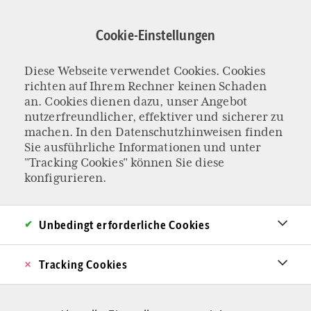
Direkt
zum
Cookie-Einstellungen
Inhalt
Diese Webseite verwendet Cookies. Cookies
AUFRUF AN DEN DEUTSCHEN BUNDESTAG
richten auf Ihrem Rechner keinen Schaden
„Historische
an. Cookies dienen dazu, unser Angebot
nutzerfreundlicher, effektiver und sicherer zu
machen. In den
Datenschutzhinweisen
finden
Verantwortung“:
Sie ausführliche Informationen und unter
"Tracking Cookies" können Sie diese
Petition „Hilfe
konfigurieren.
statt Abtreibung“
Unbedingt erforderliche Cookies
gestartet
Tracking Cookies
Die Ampel-Koalition will Paragraph 218 aus dem
Strafgesetzbuch streichen. Eine