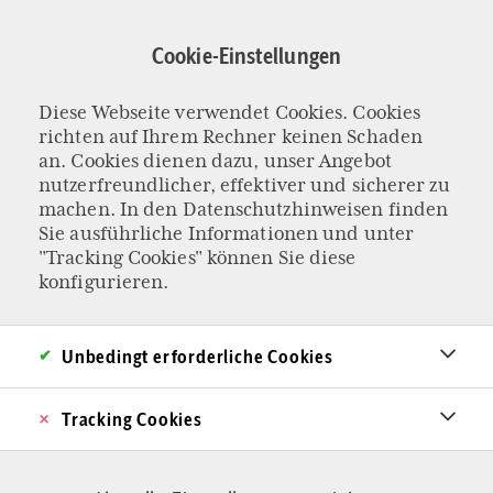
Direkt
zum
Cookie-Einstellungen
Inhalt
Diese Webseite verwendet Cookies. Cookies
FEST DER UNSCHULDIGEN KINDER
richten auf Ihrem Rechner keinen Schaden
Abtreibung und
an. Cookies dienen dazu, unser Angebot
nutzerfreundlicher, effektiver und sicherer zu
machen. In den
Datenschutzhinweisen
finden
Europa: Ein
Sie ausführliche Informationen und unter
"Tracking Cookies" können Sie diese
Plädoyer für das
konfigurieren.
Leben
Unbedingt erforderliche Cookies
Alle Versuche, die Welt von Menschenhand
Tracking Cookies
besser und gerechter zu machen, scheitern am
grundlegenden Nein zur Welt, wie sie ist. Um