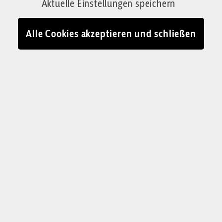
Aktuelle Einstellungen speichern
Europa zu erneuern, braucht es ein Ja – in
mehrfacher Hinsicht.
Alle Cookies akzeptieren und schließen
Von Kristijan Aufiero
28.12.2022 - 09:16
Historischer Kinderfestzug im mittelfränkischen Dinkelsbühl: Das