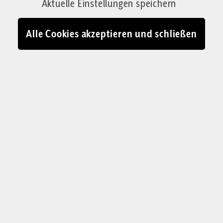
gänzlich salonfähig ist.
Aktuelle Einstellungen speichern
Von Cornelius Riegger
Alle Cookies akzeptieren und schließen
11.03.2026 - 08:20
Staatsfeiertag des Fürstentums Liechtenstein, das „Fürstenfest“, und
Fest Mariä Himmelfahrt am 15. August 2024 mit Fürst Hans-Adam
II. (M.) und Sohn Erbprinz Alois (l. mit rosafarbener Krawatte) auf