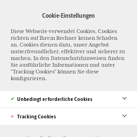
Direkt
zum
Cookie-Einstellungen
Inhalt
Diese Webseite verwendet Cookies. Cookies
ERNEUTER ANGRIFF AUF DAS LEBENSRECHT
richten auf Ihrem Rechner keinen Schaden
Liechtenstein darf
an. Cookies dienen dazu, unser Angebot
nutzerfreundlicher, effektiver und sicherer zu
machen. In den
Datenschutzhinweisen
finden
nicht fallen
Sie ausführliche Informationen und unter
"Tracking Cookies" können Sie diese
Wieder einmal machen Aktivisten gegen das
konfigurieren.
Lebensrecht ungeborener Kinder mobil. In der
Vergangenheit wehrte sich das katholisch
Unbedingt erforderliche Cookies
geprägte Fürstenhaus in Vaduz stets gegen
Tracking Cookies
solche Vorstöße. Ein Gastbeitrag aus einem der
letzten Länder, in dem Abtreibung noch nicht