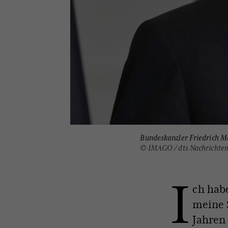
Bundeskanzler Friedrich Me
© IMAGO / dts Nachrichte
I
ch hab
meine 
Jahren 