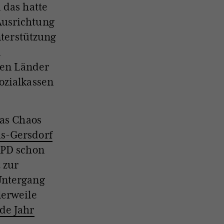
 das hatte
Ausrichtung
nterstützung
n
ren Länder
ozialkassen
Das Chaos
us-Gersdorf
SPD schon
 zur
Untergang
lerweile
de Jahr