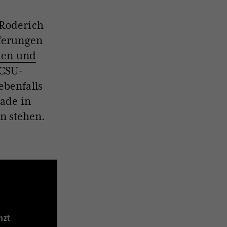
 Roderich
eferungen
hen und
 CSU-
ebenfalls
rade in
n stehen.
nzt