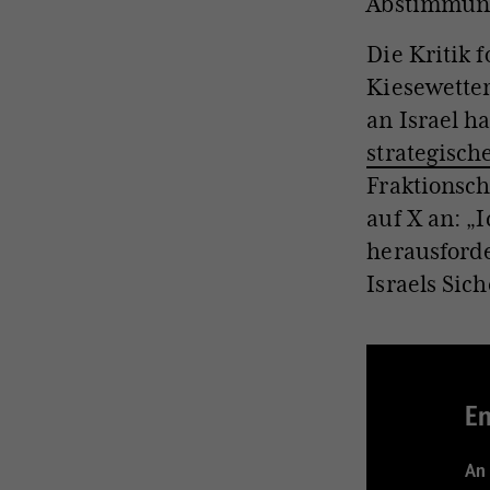
Abstimmung
Die Kritik 
Kiesewetter
an Israel h
strategisch
Fraktionsch
auf X an: „
herausford
Israels Sic
Em
An 