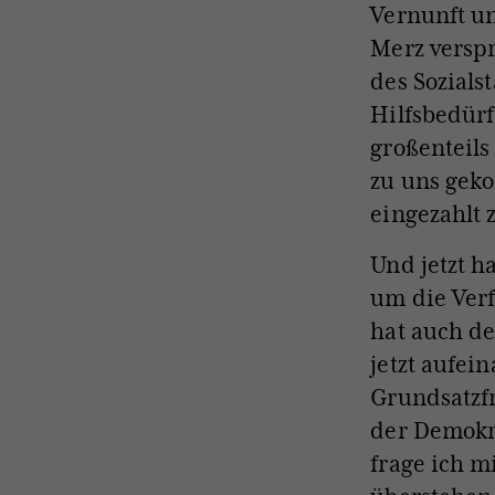
Vernunft un
Merz versp
des Sozials
Hilfsbedürf
großenteils
zu uns geko
eingezahlt 
Und jetzt h
um die Ver
hat auch de
jetzt aufei
Grundsatzf
der Demokra
frage ich m