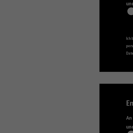
und
Ich 
pers
Date
Em
An 
und