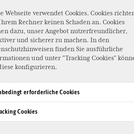
e Webseite verwendet Cookies. Cookies richte
 Ihrem Rechner keinen Schaden an. Cookies
en dazu, unser Angebot nutzerfreundlicher,
ktiver und sicherer zu machen. In den
enschutzhinweisen
finden Sie ausführliche
ormationen und unter "Tracking Cookies" könn
diese konfigurieren.
 Limit
bedingt erforderliche Cookies
t-Coronazeit über eine
sgesetz gäbe der
acking Cookies
en obligatorisch zu
ßen. Die Ethiker sind