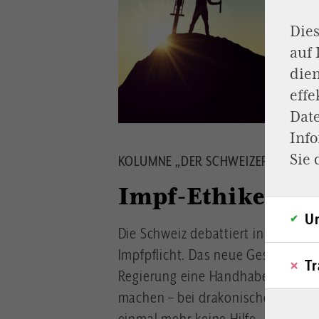
Dies
auf
dien
effe
Dat
Inf
Sie 
KOLUMNE „DER SCHWEIZER BLICK“
Impf-Ethiker am
Un
Die Schweiz debattiert in der Pos
Impfpflicht. Das neue Gesundheit
Tr
Regierung eine Handhabe, Impfung
machen – bei drakonischen Geldbu
einmal mehr keine Hilfe.