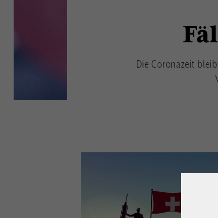
Fä
Die Coronazeit bleib