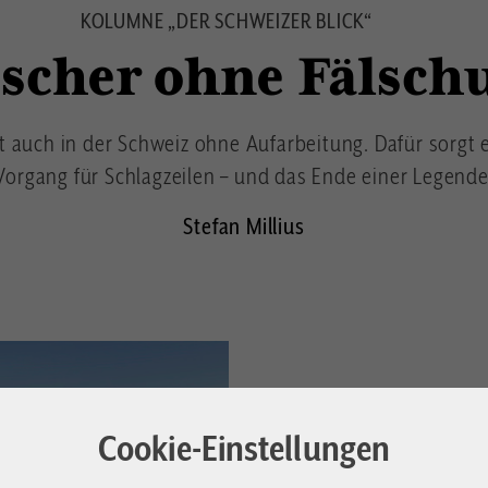
KOLUMNE „DER SCHWEIZER BLICK“
lscher ohne Fälsch
t auch in der Schweiz ohne Aufarbeitung. Dafür sorgt ei
Vorgang für Schlagzeilen – und das Ende einer Legende
Stefan Millius
Cookie-Einstellungen