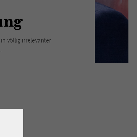
ung
n völlig irrelevanter
.