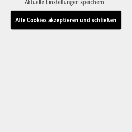
Aktuelle Einstellungen speichern
Alle Cookies akzeptieren und schließen
KOLUMNE „BERLINER LUFT“
Links wählen, rechts
leben
Wo die Menschen am lautesten Progressivität
verkünden, leben sie am ruhigsten nach
bürgerlichen Regeln. Berlin-Prenzlauer Berg
zeigt, wie Linke und Grüne den Wandel wählen –
und die konservativste Ordnung pflegen.
Jana Hermann