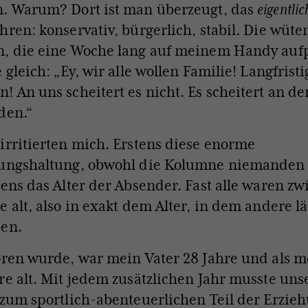
n. Warum? Dort ist man überzeugt, das
eigentlic
hren: konservativ, bürgerlich, stabil. Die wüt
n, die eine Woche lang auf meinem Handy auf
 gleich: „Ey, wir alle wollen Familie! Langfristi
! An uns scheitert es nicht. Es scheitert an de
den.“
irritierten mich. Erstens diese enorme
gungshaltung, obwohl die Kolumne niemanden 
tens das Alter der Absender. Fast alle waren z
e alt, also in exakt dem Alter, in dem andere l
ben.
oren wurde, war mein Vater 28 Jahre und als 
re alt. Mit jedem zusätzlichen Jahr musste uns
 zum sportlich-abenteuerlichen Teil der Erzie