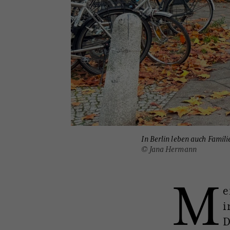
In Berlin leben auch Famil
© Jana Hermann
M
e
i
D