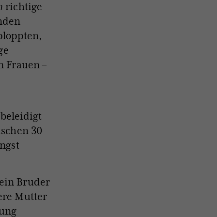
h
richtige
enden
ploppten,
ge
n Frauen –
beleidigt
wischen 30
ängst
mein Bruder
ere Mutter
hung