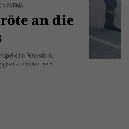
VON FATIMA
röte an die
s
n Kapelle im Petersdom.
igkeit – und lässt sein