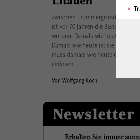
Litauen
Tr
Zwischen Trümmergrundstücken 
ist vor 70 Jahren die Bundeswehr
worden. Damals wie heute fremdel
Damals wie heute ist sie Garant un
muss damals wie heute ein zentra
einlösen.
Von Wolfgang Koch
Newsletter
Erhalten Sie immer sonn