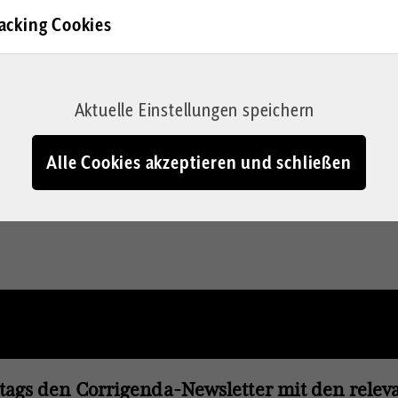
acking Cookies
und Wirtschaftswunder
 aus der Taufe gehoben
n Deutsche mit ihr.
Aktuelle Einstellungen speichern
serer Freiheit. Und sie
les Versprechen
Alle Cookies akzeptieren und schließen
tags den Corrigenda-Newsletter mit den rele