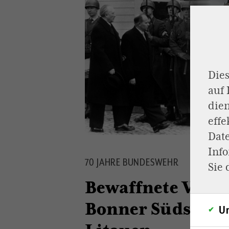
Dies
auf
dien
effe
Dat
Inf
70 JAHRE BUNDESWEHR
Sie 
Bewaffnete Vernu
Bonner Südstadt 
Un