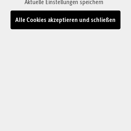
Aktuelle Einstellungen speichern
Alle Cookies akzeptieren und schließen
LINKS-GRÜNE HEGEMONIE
Wie Propaganda und
Gesinnungsethik
Debatten schon im Keim
ersticken
Grüne nutzen Moralisierung und Emotionen, um
abweichende Meinungen als Hass oder Ignoranz
zu diffamieren. Das gefährdet den
demokratischen Diskurs. Parallelen zur
„Zersetzung“ politisch Andersdenkender in der
DDR zu ziehen ist unvermeidlich.