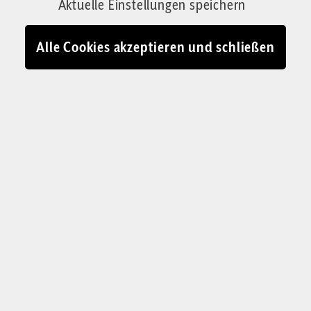
Aktuelle Einstellungen speichern
und kommt zu dem Schluss: Der Umgang mit
Betroffenen basiert auf wissenschaftlich
Alle Cookies akzeptieren und schließen
unzureichenden Grundlagen.
Von Kathrin Benz
08.10.2025 - 10:58