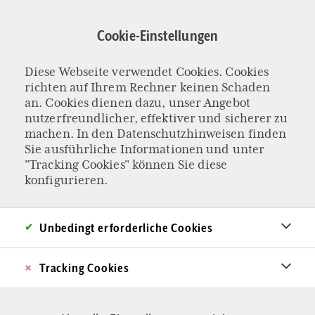
Direkt
zum
Cookie-Einstellungen
Inhalt
Diese Webseite verwendet Cookies. Cookies
HORMONTHERAPIEN UND TRANS-OPS
richten auf Ihrem Rechner keinen Schaden
Geschlechtsumwa
an. Cookies dienen dazu, unser Angebot
nutzerfreundlicher, effektiver und sicherer zu
machen. In den
Datenschutzhinweisen
finden
ndlungen:
Sie ausführliche Informationen und unter
"Tracking Cookies" können Sie diese
Ideologie statt
konfigurieren.
Wissenschaft
Unbedingt erforderliche Cookies
Geschlechtsumwandlungen sind ein
Tracking Cookies
hochemotionales Politikum. Nun widmet sich
auch eine Fachzeitschrift kritisch diesem Thema