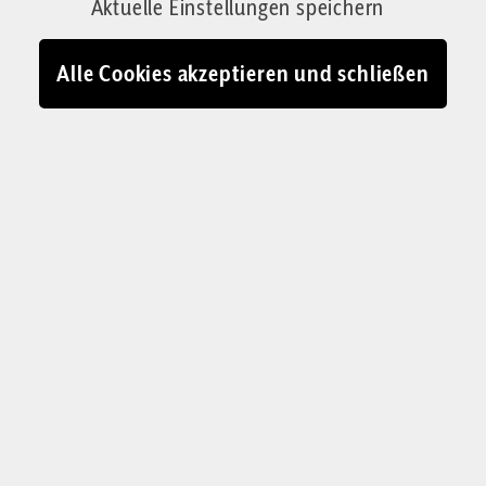
Aktuelle Einstellungen speichern
und die Gründe für das Unbehagen am eigenen
Geschlecht.
Alle Cookies akzeptieren und schließen
Von Emanuela Sutter
20.09.2023 - 11:53