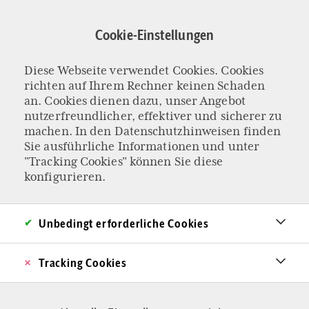
Direkt
zum
Cookie-Einstellungen
Inhalt
Diese Webseite verwendet Cookies. Cookies
HORMONEXPERTE JOHANNES HUBER IM INTERVIEW
richten auf Ihrem Rechner keinen Schaden
Wie viele
an. Cookies dienen dazu, unser Angebot
nutzerfreundlicher, effektiver und sicherer zu
machen. In den
Datenschutzhinweisen
finden
Geschlechter gibt
Sie ausführliche Informationen und unter
"Tracking Cookies" können Sie diese
es? „Zwei“
konfigurieren.
Immer mehr Jugendliche hadern mit ihrem
Unbedingt erforderliche Cookies
Geschlecht. Der Gründer der ersten Ambulanz
für Transmenschen in Österreich, Johannes
Tracking Cookies
Huber, blickt kritisch auf diese Entwicklungen.
Ein Gespräch über die Risiken einer Transition