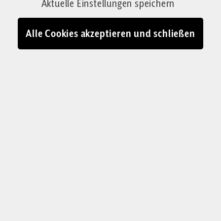
Aktuelle Einstellungen speichern
Alle Cookies akzeptieren und schließen
Julian Marius Plutz
ist 1987 geboren und
freier Autor, u.a. für
Achgut
und
die
Jüdische Rundschau.
Zu seinen
Themenschwerpunkten gehören neben
dem politischen Zeitgeschehen:
Arbeitsmarkt, jüdisches Leben und die
LGBTQ-Ideologie. Der Journalist lebt in
Franken.