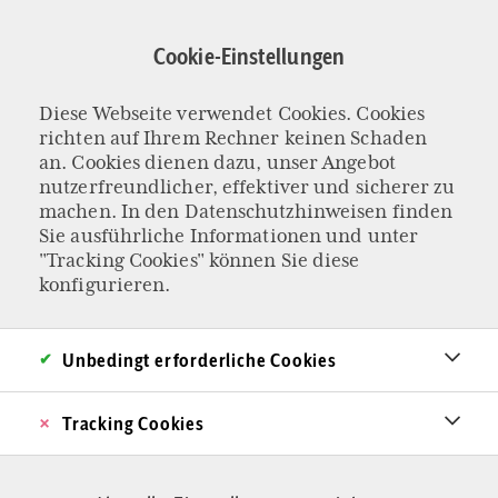
Direkt
zum
Cookie-Einstellungen
Inhalt
Diese Webseite verwendet Cookies. Cookies
INTERVIEW MIT BIRGIT KELLE
richten auf Ihrem Rechner keinen Schaden
Spielen die Ampel-
an. Cookies dienen dazu, unser Angebot
nutzerfreundlicher, effektiver und sicherer zu
machen. In den
Datenschutzhinweisen
finden
Politiker Gott,
Sie ausführliche Informationen und unter
"Tracking Cookies" können Sie diese
Frau Kelle?
konfigurieren.
Ein Expertengremium der Ampel-Regierung
Unbedingt erforderliche Cookies
empfiehlt, Leihmutterschaft und Eizellspende
begrenzt möglich zu machen. Doch auch ohne
Tracking Cookies
die Liberalisierung floriert das Geschäft mit der
gemieteten Mutter. Im Interview kritisiert die