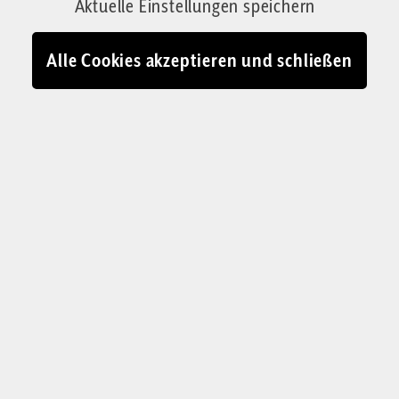
Aktuelle Einstellungen speichern
Bestsellerautorin Birgit Kelle diese Praxis als
frauenfeindlich.
Alle Cookies akzeptieren und schließen
Von Julian Marius Plutz
19.04.2024 - 15:13