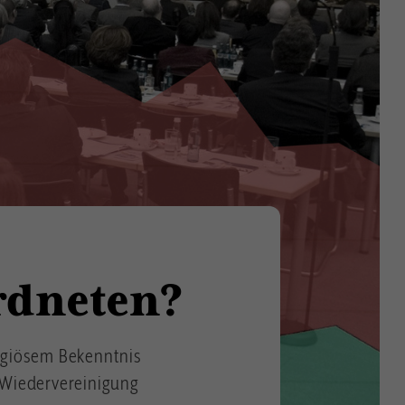
rdneten?
igiösem Bekenntnis
r Wiedervereinigung