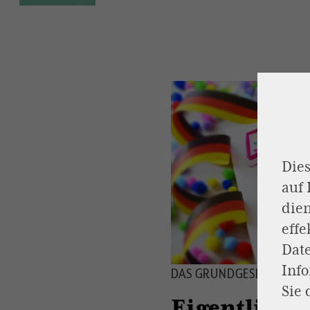
Dies
auf
dien
effe
Dat
Inf
DAS GRUNDGESETZ ERZÄH
Sie 
Eigentlich d