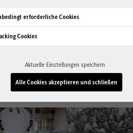
ehr geben
Bundeskanzle
bedingt erforderliche Cookies
Chance ergrif
 Ich war ein ungeliebtes
 beschloss mich nicht in
acking Cookies
Als am 21. September 1949
tum war mir schon
Grundgesetz auch das Besa
euen Staat begründete ich
trat, war das für die besi
n ich immer noch da!
Aktuelle Einstellungen speichern
unangenehm. Auch Bundes
Adenauer war nicht in Feie
Alle Cookies akzeptieren und schließen
Schneid gegenüber den West