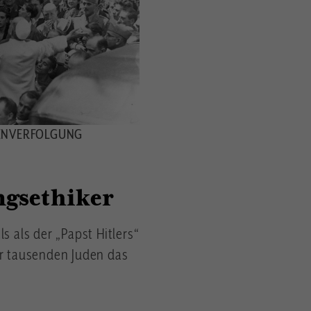
UDENVERFOLGUNG
gsethiker
ls als der „Papst Hitlers“
er tausenden Juden das