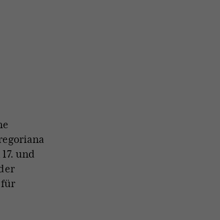
he
Gregoriana
 17. und
 der
 für