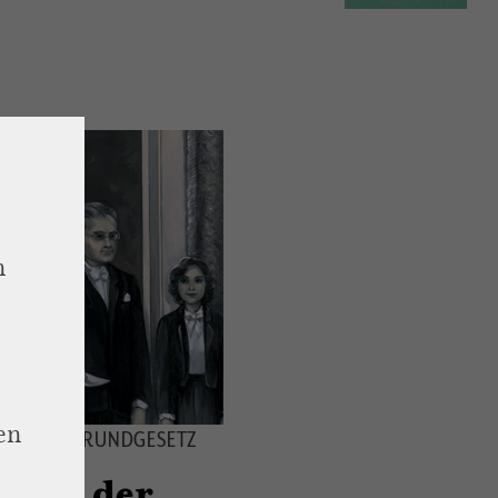
n
en
 UND DAS GRUNDGESETZ
: Als der