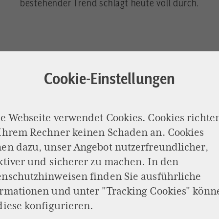
bestehender Trend schlägt heute voll durch.
Cookie-Einstellungen
e Webseite verwendet Cookies. Cookies richte
 Ihrem Rechner keinen Schaden an. Cookies
en dazu, unser Angebot nutzerfreundlicher,
ktiver und sicherer zu machen. In den
enschutzhinweisen
finden Sie ausführliche
ormationen und unter "Tracking Cookies" könn
LT VON SICH SELBST
ADENAUER, DIE ALLIIERTEN
diese konfigurieren.
ürfte es mich
„Teppichrede“