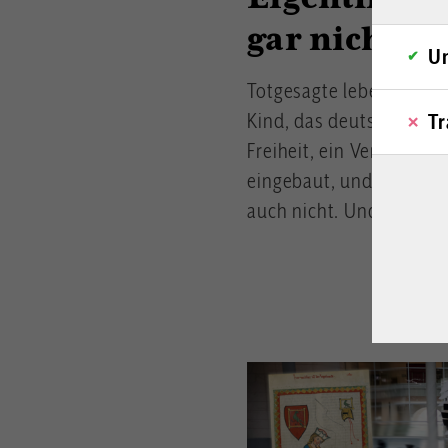
gar nicht m
Un
Totgesagte leben länger:
Kind, das deutsche Volk
Tr
Freiheit, ein Verfallsda
eingebaut, und einen n
auch nicht. Und doch bi