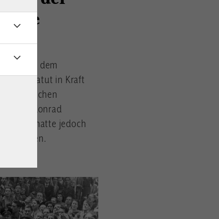
r die
f
 kurz nach dem
tzungsstatut in Kraft
egten Deutschen
kanzler Konrad
rlaune – hatte jedoch
alliierten.