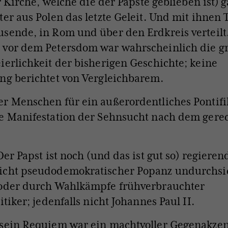
 Kirche, welche die der Päpste geblieben ist)
ter aus Polen das letzte Geleit. Und mit ihnen
sende, in Rom und über den Erdkreis verteilt
 vor dem Petersdom war wahrscheinlich die g
ierlichkeit der bisherigen Geschichte; keine
ng berichtet von Vergleichbarem.
r Menschen für ein außerordentliches Pontifi
le Manifestation der Sehnsucht nach dem gere
Der Papst ist noch (und das ist gut so) regieren
icht pseudodemokratischer Popanz undurchsi
 oder durch Wahlkämpfe frühverbrauchter
itiker; jedenfalls nicht Johannes Paul II.
 sein Requiem war ein machtvoller Gegenakze