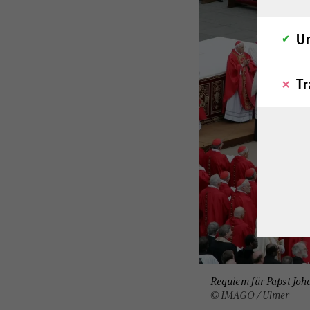
Un
Tr
Requiem für Papst Joha
© IMAGO / Ulmer