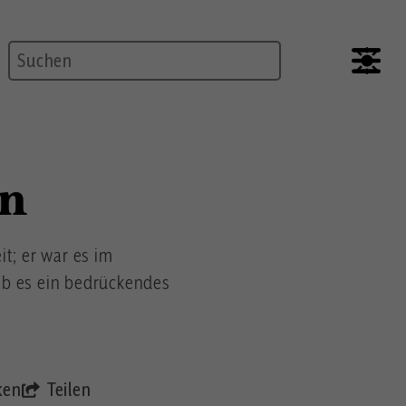
Suche
rn
it; er war es im
ab es ein bedrückendes
ken
Teilen