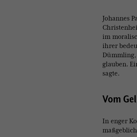
Johannes Pa
Christenhei
im moralisc
ihrer bede
Dümmling, k
glauben. Ei
sagte.
Vom Gel
In enger Ko
maßgeblich