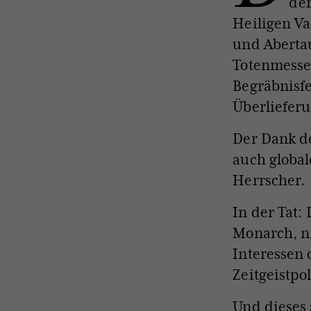
der
Heiligen Va
und Abertau
Totenmesse
Begräbnisfe
Überlieferu
Der Dank de
auch globa
Herrscher.
In der Tat: 
Monarch, n
Interessen
Zeitgeistpol
Und dieses