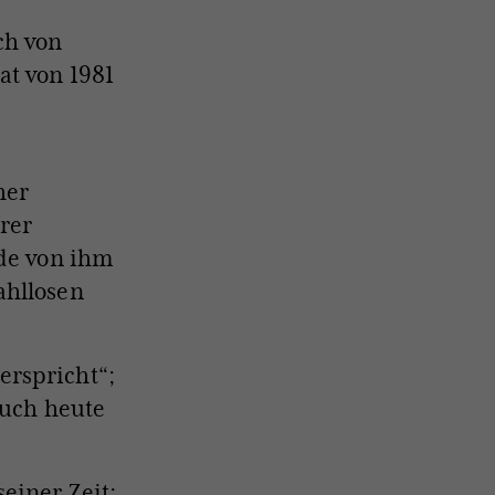
ch von
at von 1981
her
hrer
rde von ihm
ahllosen
erspricht“;
auch heute
einer Zeit;