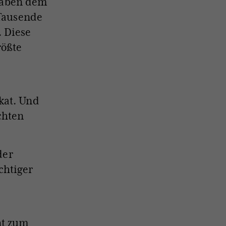
 gaben dem
 Tausende
. Diese
rößte
kat. Und
chten
der
chtiger
nt zum