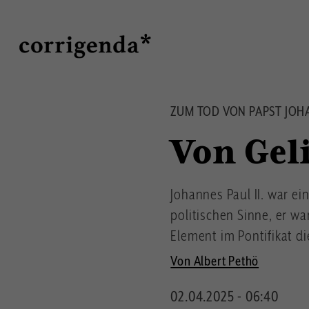
Direkt
Suche
zum
Inhalt
ZUM TOD VON PAPST JOHA
Von Gel
Johannes Paul II. war ei
politischen Sinne, er w
Element im Pontifikat di
Von Albert Pethö
02.04.2025 - 06:40