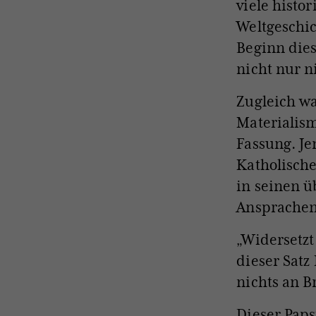
viele histo
Weltgeschic
Beginn dies
nicht nur n
Zugleich wa
Materialism
Fassung. Je
Katholische
in seinen ü
Ansprachen
„Widersetzt
dieser Satz
nichts an B
Dieser Paps