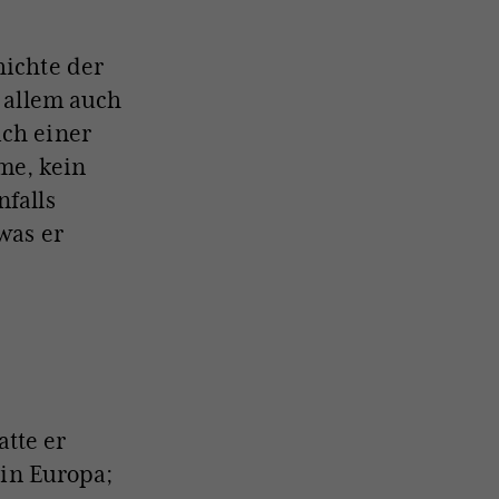
hichte der
r allem auch
ich einer
me, kein
nfalls
was er
tte er
in Europa;