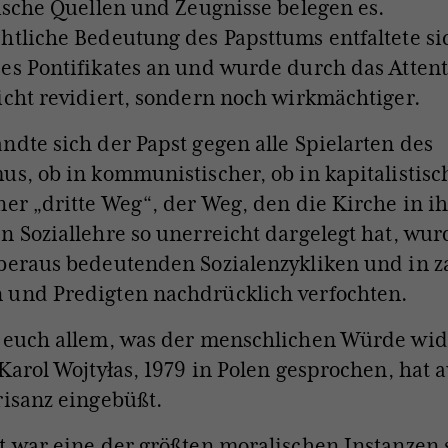
rische
Quellen und Zeugnisse belegen es.
htliche Bedeutung des Papsttums entfaltete si
es Pontifikates an und wurde durch das Attent
icht revidiert, sondern
noch wirkmächtiger.
ndte sich der Papst gegen alle Spielarten des
us, ob in kommunistischer, ob in kapitalistisc
ner „dritte Weg“, der Weg, den die Kirche in i
n Soziallehre so unerreicht dargelegt hat, wu
beraus bedeutenden Sozialenzykliken und in z
 und Predigten nachdrücklich verfochten.
 euch allem, was der menschlichen Würde wid
 Karol Wojtyłas, 1979 in Polen gesprochen, hat 
risanz eingebüßt.
t war eine der größten moralischen Instanzen s