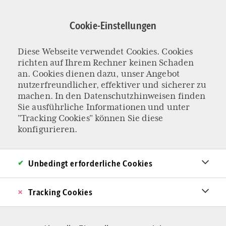
Direkt
zum
Cookie-Einstellungen
Inhalt
Diese Webseite verwendet Cookies. Cookies
KIRCHLICHE ZEITREISE
richten auf Ihrem Rechner keinen Schaden
Niedergang des
an. Cookies dienen dazu, unser Angebot
nutzerfreundlicher, effektiver und sicherer zu
machen. In den
Datenschutzhinweisen
finden
Christentums –
Sie ausführliche Informationen und unter
"Tracking Cookies" können Sie diese
nicht erst seit dem
konfigurieren.
20. Jahrhundert
Unbedingt erforderliche Cookies
Der Niedergang des Christentums,
Tracking Cookies
insbesondere des Katholizismus, wird oft dem
Zweiten Vatikanum zugeschrieben. Doch die