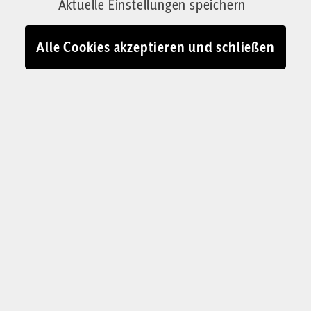
Aktuelle Einstellungen speichern
Ursachen reichen tiefer, verwurzelt in
jahrhundertelangen Entwicklungen, die das
Alle Cookies akzeptieren und schließen
Verhältnis von Kirche, Gesellschaft und
Transzendenz allmählich verändert haben.
Von David Engels
31.10.2024 - 09:42