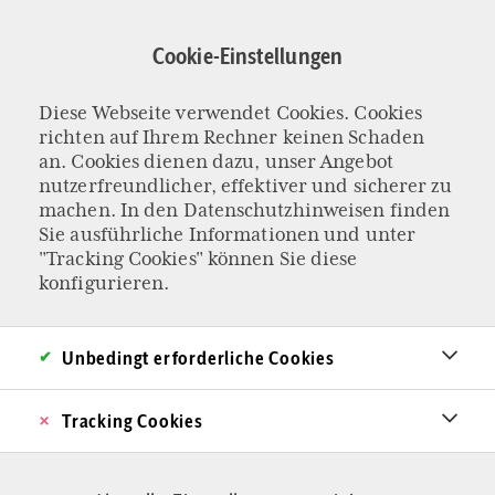
Direkt
zum
Cookie-Einstellungen
Inhalt
Diese Webseite verwendet Cookies. Cookies
„GARANTIERTE FREIHEIT“ ZUR ABTREIBUNG
richten auf Ihrem Rechner keinen Schaden
Der Beginn der
an. Cookies dienen dazu, unser Angebot
nutzerfreundlicher, effektiver und sicherer zu
machen. In den
Datenschutzhinweisen
finden
Französischen
Sie ausführliche Informationen und unter
"Tracking Cookies" können Sie diese
Revolution 2.0
konfigurieren.
Frankreich wird als erstes Land weltweit die
Unbedingt erforderliche Cookies
„Freiheit zur Abtreibung“ in seine Verfassung
aufnehmen. Das ist das Ende der unverfügbaren
Tracking Cookies
Menschenwürde. Die älteste Tochter der Kirche
hat ihr Versprechen gebrochen. Ein Kommentar