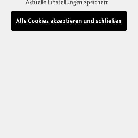
Aktuelle Einstellungen speichern
Von Josef Jung
05.03.2024 - 14:27
Alle Cookies akzeptieren und schließen
Anhänger des „Rechts auf Abtreibung“ in der Verfassung jubeln in
Paris
© IMAGO / Bestimage