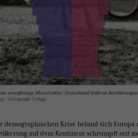
eine urnenförmige Altersstruktur: Deutschland leidet an Bevölkerungs
ap / Corrigenda-Collage
er demographischen Krise befand sich Europa 
völkerung auf dem Kontinent schrumpft seit m