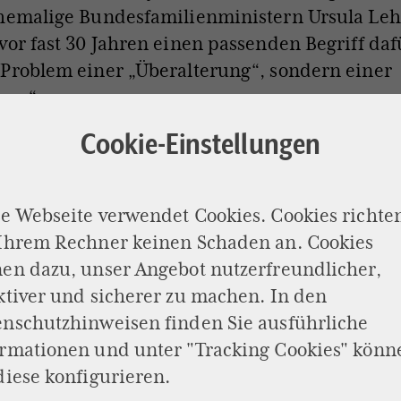
ehemalige Bundesfamilienministern Ursula Leh
vor fast 30 Jahren einen passenden Begriff daf
Problem einer „Überalterung“, sondern einer
ung“.
Cookie-Einstellungen
e Webseite verwendet Cookies. Cookies richte
 Ihrem Rechner keinen Schaden an. Cookies
en dazu, unser Angebot nutzerfreundlicher,
ktiver und sicherer zu machen. In den
enschutzhinweisen
finden Sie ausführliche
ormationen und unter "Tracking Cookies" könn
diese konfigurieren.