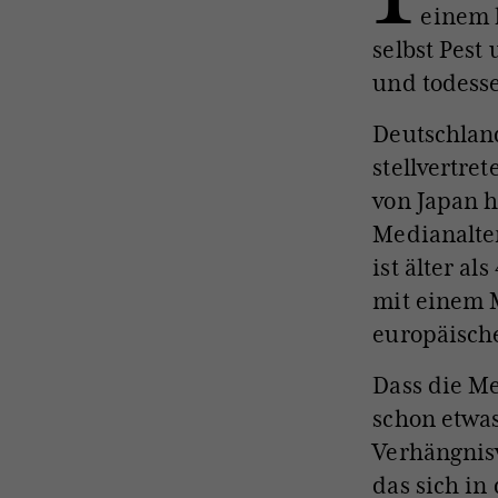
einem 
selbst Pest
und todess
Deutschland
stellvertre
von Japan h
Medianalter
ist älter al
mit einem M
europäische
Dass die Me
schon etwa
Verhängnisv
das sich i