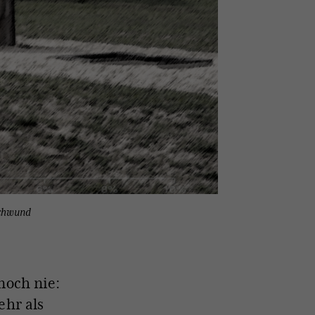
schwund
noch nie:
ehr als