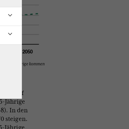
20- bis 65-Jährige kommen
d 37: Auf
5-Jährige
8). In den
0 steigen.
5-Jährige