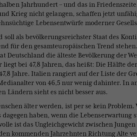
halben Jahrhundert – und das in Friedenszeit
 und Krieg nicht gelangen, schaffen jetzt unfähi
ehnsüchtige Lebensentwürfe moderner Gesells
 soll als bevölkerungsreichster Staat des Kont
tend für den gesamteuropäischen Trend stehen
at Deutschland die älteste Bevölkerung der We
 liegt bei 47,8 Jahren, das heißt: Die Hälfte d
s 47,8 Jahre. Italien rangiert auf der Liste der G
edianalter von 46,5 nur wenig dahinter. In 
n Ländern sieht es nicht besser aus.
nschen älter werden, ist per se kein Problem.
s dagegen haben, wenn die Lebenserwartung st
olle ist das Ungleichgewicht zwischen Jungen
n den kommenden Jahrzehnten Richtung Alte v