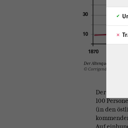
Un
Tr
Der Altenquotient in Deu
© Corrigenda / Daten: S
Der Altenqu
100 Persone
(in den öst
kommenden J
Auf einhund