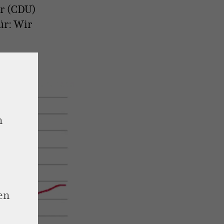
r (CDU)
ür: Wir
n
en