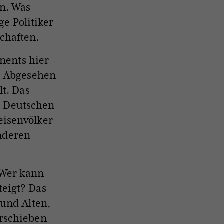
en. Was
ge Politiker
chaften.
inents hier
. Abgesehen
lt. Das
er Deutschen
reisenvölker
anderen
 Wer kann
eigt? Das
 und Alten,
erschieben