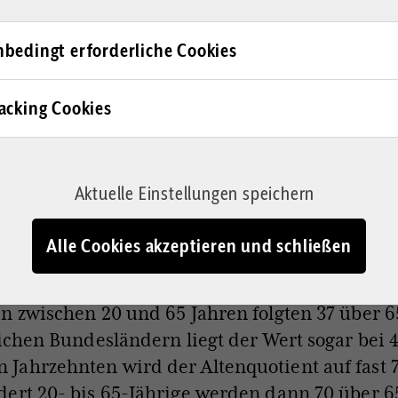
bedingt erforderliche Cookies
acking Cookies
Aktuelle Einstellungen speichern
tschland: Er zeigt die Zahl der über 65-Jährigen, die auf einhundert 
tatistisches Bundesamt
Alle Cookies akzeptieren und schließen
otient lag im Jahr 2021 in Deutschland bei run
n zwischen 20 und 65 Jahren folgten 37 über 6
lichen Bundesländern liegt der Wert sogar bei 4
ahrzehnten wird der Altenquotient auf fast 7
ert 20- bis 65-Jährige werden dann 70 über 6