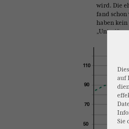
wird. Die 
fand schon 
haben kein 
„Unterjüng
Dies
auf
dien
effe
Dat
Inf
Sie 