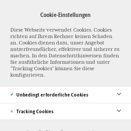
Direkt
zum
Cookie-Einstellungen
Inhalt
Diese Webseite verwendet Cookies. Cookies
KOLUMNE „DER SCHWEIZER BLICK“
richten auf Ihrem Rechner keinen Schaden
Der Warnschuss
an. Cookies dienen dazu, unser Angebot
nutzerfreundlicher, effektiver und sicherer zu
machen. In den
Datenschutzhinweisen
finden
von Bern
Sie ausführliche Informationen und unter
"Tracking Cookies" können Sie diese
Palästina-Demonstranten verwüsten die
konfigurieren.
Bundesstadt Bern. Es hätte nie so weit kommen
dürfen – und auch nicht müssen. Prävention
Unbedingt erforderliche Cookies
und Aufarbeitung sind jetzt nötig, bevor erneut
Tracking Cookies
Schmerz und Zerstörung drohen.
Von Stefan Millius