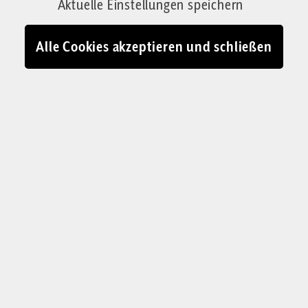
Aktuelle Einstellungen speichern
14.10.2025 - 12:33
Alle Cookies akzeptieren und schließen
Palästina-Unterstützer verwandelten die Stadt Bern in eine Arena
der Gewalt
© Kantonspolizei Bern / Corrigenda-Collage
A
m vergangenen Samstag