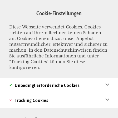
Direkt
zum
Cookie-Einstellungen
Inhalt
Diese Webseite verwendet Cookies. Cookies
KOLUMNE „DER SCHWEIZER BLICK“
richten auf Ihrem Rechner keinen Schaden
Streik gegen die
an. Cookies dienen dazu, unser Angebot
nutzerfreundlicher, effektiver und sicherer zu
machen. In den
Datenschutzhinweisen
finden
Eigenverantwortu
Sie ausführliche Informationen und unter
"Tracking Cookies" können Sie diese
ng
konfigurieren.
Die „feministischen Streiks“ in der Schweiz sind
Unbedingt erforderliche Cookies
für dieses Jahr Geschichte. Es war wie jedes Mal
ein Aufmarsch der Begehrlichkeiten.
Tracking Cookies
Von Stefan Millius
17.06.2025 - 10:54