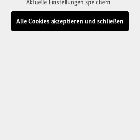
Aktuelle Einstellungen speichern
Alle Cookies akzeptieren und schließen
„Feuer und Flamme dem Patriarchat“ – Frauenstreik Zürich 2023.
Dieselben Parolen findet man jedes Jahr aufs Neue
© IMAGO / 20 Minuten
D
er 14. Juni 1981 war ein