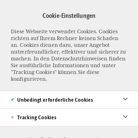
Direkt
zum
Cookie-Einstellungen
Inhalt
Diese Webseite verwendet Cookies. Cookies
BRICHT GERADE EINE NEUE EPOCHE AN?
richten auf Ihrem Rechner keinen Schaden
Nick Fuentes und
an. Cookies dienen dazu, unser Angebot
nutzerfreundlicher, effektiver und sicherer zu
machen. In den
Datenschutzhinweisen
finden
das Ende der USA,
Sie ausführliche Informationen und unter
"Tracking Cookies" können Sie diese
wie wir sie kennen
konfigurieren.
Nick Fuentes ist eine, wenn nicht die
Unbedingt erforderliche Cookies
einflussreichste politische Leitfigur der unter
30-Jährigen in den USA. Die großen Medien
Tracking Cookies
begreifen das Phänomen nicht wirklich,
beurteilen moralisch. Was steckt hinter