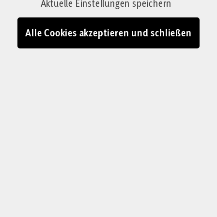
Aktuelle Einstellungen speichern
„America Only“ und der Abrechnung mit dem
Mainstream-Konservatismus?
Alle Cookies akzeptieren und schließen
Von Josef Jung
01.12.2025 - 17:01