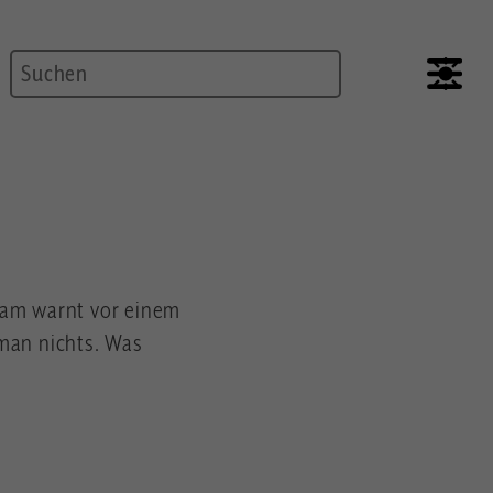
Suche
ream warnt vor einem
 man nichts. Was