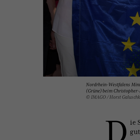
Nordrhein-Westfalens Mini
(Grüne) beim Christopher-S
© IMAGO / Horst Galusch
D
ie 
gut