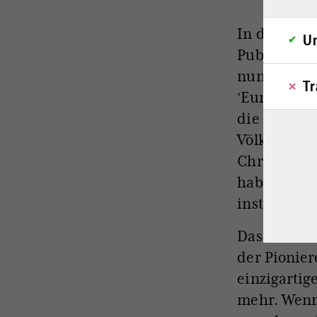
In der
Tages
Un
Publizistik
nun müsse 
Tr
‘Europa’ ve
die christl
Völkermorde
Christen, „
haben einlul
instrumenta
Das sind nu
der Pionier
einzigartige
mehr. Wenn