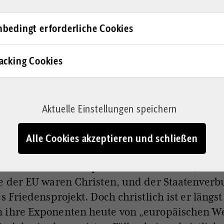
post
, lange die letzte konservative Bastion kath
bedingt erforderliche Cookies
, polterte Sebastian Sasse nach dem AfD-Europa
„
auch dem Letzten klar geworden sein, was di
acking Cookies
rsteht. Für sie ist die EU nicht das große Fried
ichen Gründerväter unter dem Eindruck des g
ns im Zweiten Weltkrieg in Gang gesetzt habe
Aktuelle Einstellungen speichern
die sich bisher so gerne von den blauen Phras
len lassen“, rief er zu: „Lasst euch nicht
Alle Cookies akzeptieren und schließen
lisieren.“
r drei aktuelle Beispiele von vielen. Und, siche
e der EU waren Christen, und der Staatenverbu
s Friedensprojekt. Doch christlich ist er längst
 ihre Exponenten heute von „europäischen W