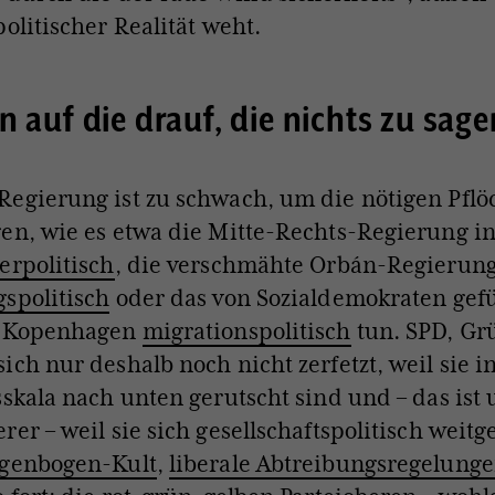
politischer Realität weht.
n auf die drauf, die nichts zu sag
egierung ist zu schwach, um die nötigen Pflö
en, wie es etwa die Mitte-Rechts-Regierung i
erpolitisch
, die verschmähte Orbán-Regierun
spolitisch
oder das von Sozialdemokraten gef
n Kopenhagen
migrationspolitisch
tun. SPD, Gr
ich nur deshalb noch nicht zerfetzt, weil sie i
sskala nach unten gerutscht sind und – das ist 
rer – weil sie sich gesellschaftspolitisch weit
genbogen-Kult
,
liberale Abtreibungsregelung