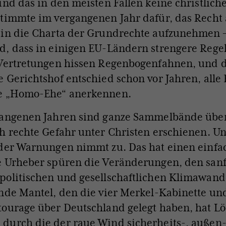
ind das in den meisten Fällen keine christlich
timmte im vergangenen Jahr dafür, das Recht 
 in die Charta der Grundrechte aufzunehmen 
d, dass in einigen EU-Ländern strengere Reg
-Vertretungen hissen Regenbogenfahnen, und 
 Gerichtshof entschied schon vor Jahren, alle
e „Homo-Ehe“ anerkennen.
gangenen Jahren sind ganze Sammelbände über
h rechte Gefahr unter Christen erschienen. U
 der Warnungen nimmt zu. Das hat einen einfa
e Urheber spüren die Veränderungen, den sanf
olitischen und gesellschaftlichen Klimawand
nde Mantel, den die vier Merkel-Kabinette un
ourage über Deutschland gelegt haben, hat L
durch die der raue Wind sicherheits-, außen