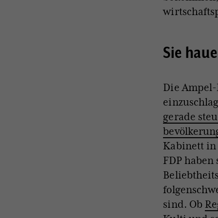
wirtschafts
Sie haue
Die Ampel-R
einzuschlag
gerade steu
bevölkerung
Kabinett i
FDP haben s
Beliebtheit
folgenschwe
sind. Ob
Re