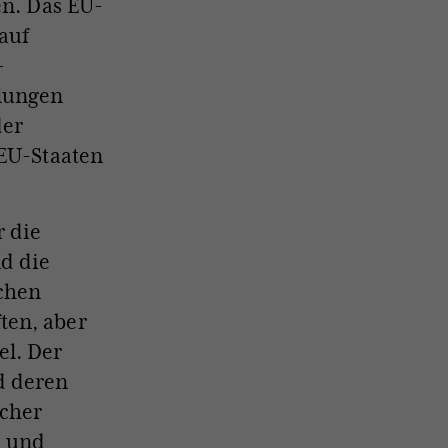
en. Das EU-
auf
–
elungen
der
 EU-Staaten
 die
nd die
chen
ten, aber
el. Der
d deren
öcher
- und