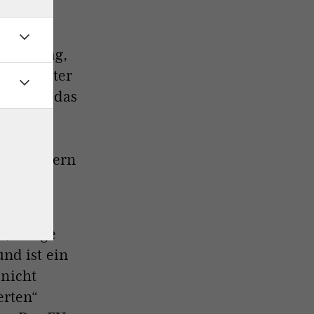
olischer
parteitag,
e AfD unter
enswerk, das
roßen
n.“ Den
endreschern
r, einige
nd ist ein
 nicht
erten“