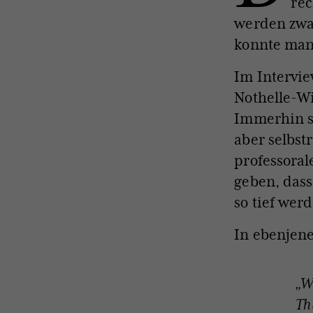
rec
werden zwar
konnte man 
Im Intervi
Nothelle-Wi
Immerhin s
aber selbs
professoral
geben, das
so tief wer
In ebenjen
„We
Th