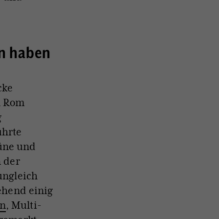
en haben
cke
n Rom
g
ührte
üne und
n der
ungleich
gehend einig
en
, Multi-