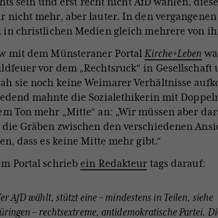
hts sein und erst recht nicht AfD wählen, die
 nicht mehr, aber lauter. In den vergangenen
in christlichen Medien gleich mehrere von ih
ew mit dem Münsteraner Portal
Kirche+Leben
war
ldfeuer vor dem „Rechtsruck“ in Gesellschaft 
ah sie noch keine Weimarer Verhältnisse auf
tredend mahnte die Sozialethikerin mit Doppe
em Ton mehr „Mitte“ an: „
Wir müssen aber dar
s die Gräben zwischen den verschiedenen Ansi
den, dass es keine Mitte mehr gibt.“
em Portal schrieb
ein Redakteur
tags darauf:
r AfD wählt, stützt eine – mindestens in Teilen, siehe
üringen – rechtsextreme, antidemokratische Partei. Di