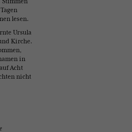
se Stimmen
 Tagen
nen lesen.
nte Ursula
und Kirche.
kommen,
lnamen in
auf Acht
chten nicht
e