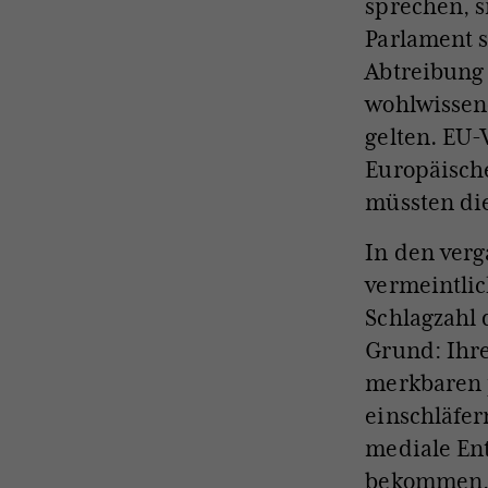
sprechen, s
Parlament s
Abtreibung
wohlwissen
gelten. EU
Europäische
müssten di
In den ver
vermeintlic
Schlagzahl
Grund: Ihr
merkbaren p
einschläfer
mediale Ent
bekommen, 